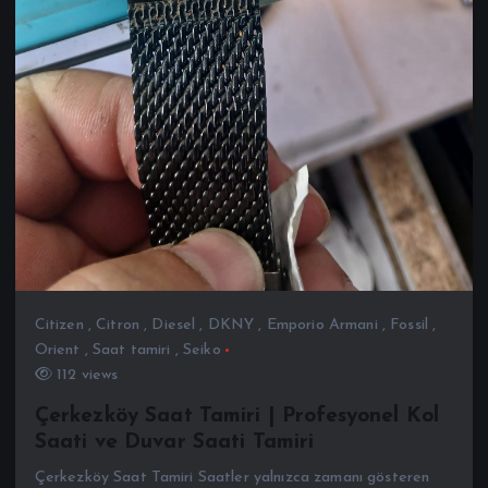
Citizen
,
Citron
,
Diesel
,
DKNY
,
Emporio Armani
,
Fossil
,
Orient
,
Saat tamiri
,
Seiko
112 views
Çerkezköy Saat Tamiri | Profesyonel Kol
Saati ve Duvar Saati Tamiri
Çerkezköy Saat Tamiri Saatler yalnızca zamanı gösteren
aksesuarlar değil, aynı zamanda değerli ve uzun yıllar
kullanılan kişisel eşyalardır. Düzenli bakım yapılmayan