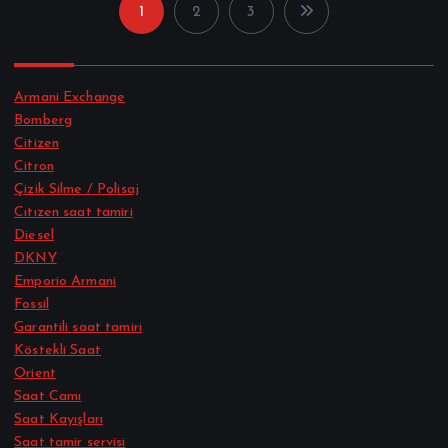
a
Armani Exchange
z
Bomberg
Citizen
Citron
ı
Çizik Silme / Polisaj
Cıtızen saat tamiri
s
Diesel
DKNY
a
Emporio Armani
Fossil
y
Garantili saat tamiri
Köstekli Saat
f
Orient
Saat Camı
a
Saat Kayışları
Saat tamir servisi
l
Saat tamiri
Saatçi