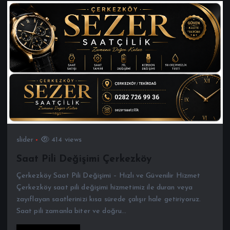
slider
414 views
Saat Pili Değişimi Çerkezköy
Çerkezköy Saat Pili Değişimi – Hızlı ve Güvenilir Hizmet
Çerkezköy saat pili değişimi hizmetimiz ile duran veya
zayıflayan saatlerinizi kısa sürede çalışır hale getiriyoruz.
Saat pili zamanla biter ve doğru…
Devamını oku