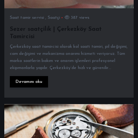
Saat tamir servisi
,
Saatçi
387 views
Sezer saatçilik | Çerkezköy Saat
Tamircisi
Çerkezköy saat tamircisi olarak kol saati tamiri, pil değişimi,
cam değişimi ve mekanizma onarımı hizmeti veriyoruz. Tüm
marka saatlerin bakım ve onarım işlemleri profesyonel
ekipmanlarla yapılır. Çerkezköy’de hızlı ve güvenilir…
Devamını oku