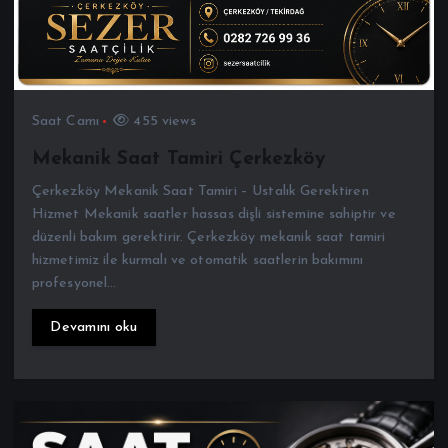
Saat Camı
455 views
Mekanik Saat Tamiri Çerkezköy
Çerkezköy Mekanik Saat Tamiri – Ustalık Gerektiren
Hizmet Mekanik saatler hassas dişli sistemine sahiptir ve
düzenli bakım gerektirir. Çerkezköy mekanik saat tamiri
hizmetimiz ile kurmalı ve otomatik saatlerin bakımını
profesyonel…
Devamını oku