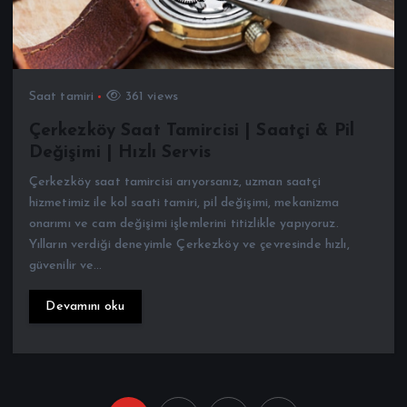
Saat tamiri
361 views
Çerkezköy Saat Tamircisi | Saatçi & Pil
Değişimi | Hızlı Servis
Çerkezköy saat tamircisi arıyorsanız, uzman saatçi
hizmetimiz ile kol saati tamiri, pil değişimi, mekanizma
onarımı ve cam değişimi işlemlerini titizlikle yapıyoruz.
Yılların verdiği deneyimle Çerkezköy ve çevresinde hızlı,
güvenilir ve…
Devamını oku
1
2
3
Y
Kategori