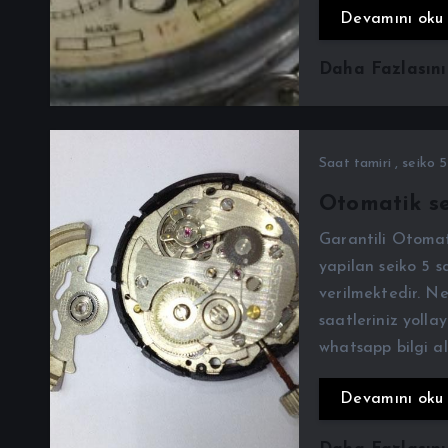
Devamını oku
Daha Fazlasın
Saat tamiri
,
seiko 5
Otomatik se
Garantili Otomati
yapilan seiko 5 sa
verilmektedir. Ne
saatleriniz yollay
whatsapp bilgi a
Devamını oku