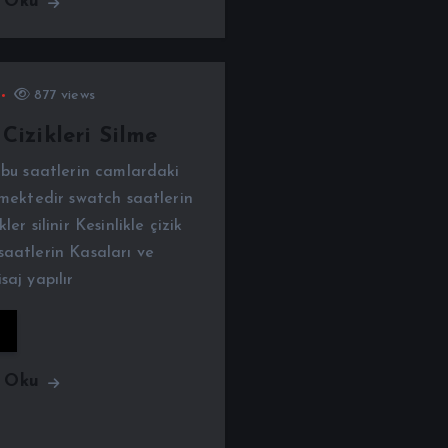
ı Oku
877 views
Cizikleri Silme
ubu saatlerin camlardaki
nmektedir swatch saatlerin
er silinir Kesinlikle çizik
saatlerin Kasaları ve
saj yapılır
ı Oku