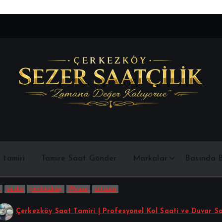
Her marka saat tamiri garantili yapılır çerkezköy
 tamiri
Tamire Saat Gönder
Markalar
Basında B
i
seiko
çerkezköy
Wesse
citizen
amiri | Profesyonel Kol Saati ve Duvar Saati Tamiri