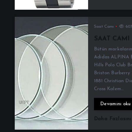
Saat Camı
607
SAAT CAMI
Bütün markaların
Adidas ALPINA 
Hills Polo Club B
Briston Burberry 
1881 Christian Di
Cross Kalem…
Devamını oku
Daha Fazlasın