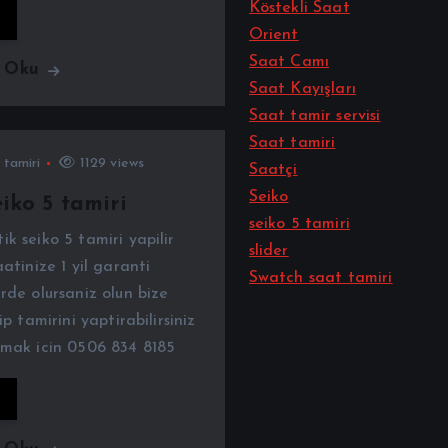
Köstekli Saat
Orient
Saat Camı
ı Oku
Saat Kayışları
Saat tamir servisi
Saat tamiri
 tamiri
1129 views
Saatçi
Seiko
iko 5 tamiri
seiko 5 tamiri
k seiko 5 tamiri yapilir
slider
atinize 1 yil garanti
Swatch saat tamiri
rde olursaniz olun bize
ip tamirini yaptirabilirsiniz
lmak icin 0506 834 8185