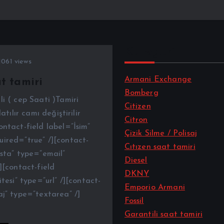
Kategori
061 views
Armani Exchange
t tamiri
Bomberg
i ( cep Saati )Tamiri
Citizen
atılır camı değiştirilir
Citron
ntact-field label=”İsim”
Çizik Silme / Polisaj
ired=”true” /][contact-
Cıtızen saat tamiri
osta” type=”email”
Diesel
][contact-field
DKNY
itesi” type=”url” /][contact-
Emporio Armani
aj” type=”textarea” /]
Fossil
Garantili saat tamiri