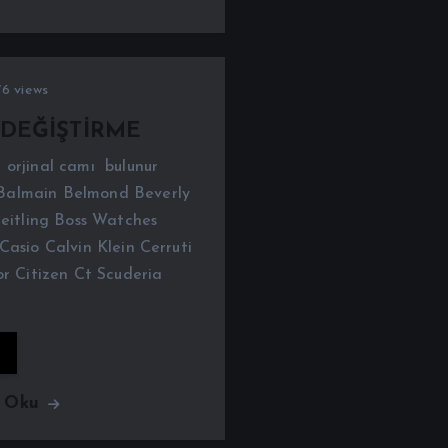
6 views
 DEĞİŞTİRME
 orjinal camı bulunur
Balmain Belmond Beverly
reitling Boss Watches
Casio Calvin Klein Cerruti
or Citizen Ct Scuderia
ı Oku