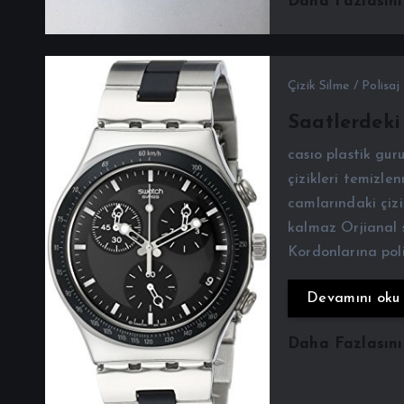
Daha Fazlasın
Çizik Silme / Polisaj
Saatlerdeki 
casıo plastik gur
çizikleri temizle
camlarındaki çizikl
kalmaz Orjianal 
Kordonlarına poli
Devamını oku
Daha Fazlasın