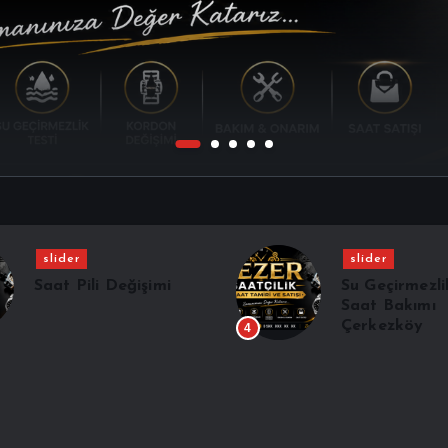
slider
slider
Saat Pili Değişimi
Su Geçirmezli
Saat Bakımı
Çerkezköy
4