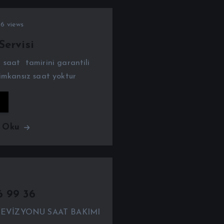
6 views
Servisi
 saat tamirini garantili
 imkansız saat yoktur
ı Oku
6 99 36
AT REVİZYONU SAAT BAKIMI