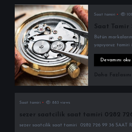
Saat tamiri
101
Saat Tamir 
Bütün markaların
yapıyoruz tamiri
Devamını oku
Daha Fazlasın
Saat tamiri
883 views
sezer saatcilik saat tamiri 0282 72
sezer saatcilik saat tamiri 0282 726 99 36 SA