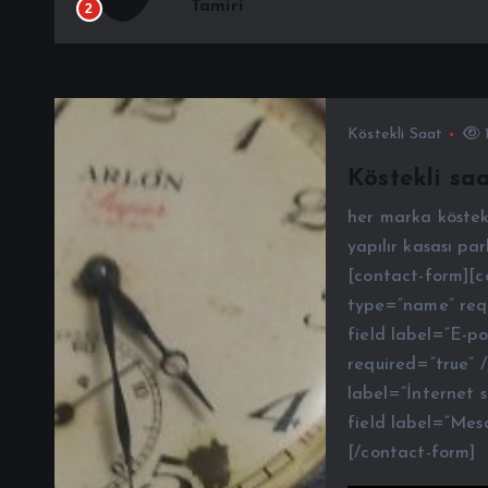
Tamiri
2
Köstekli Saat
1
Köstekli saa
her marka köstekl
yapılır kasası parl
[contact-form][co
type=”name” requ
field label=”E-p
required=”true” /
label=”İnternet s
field label=”Mes
[/contact-form]