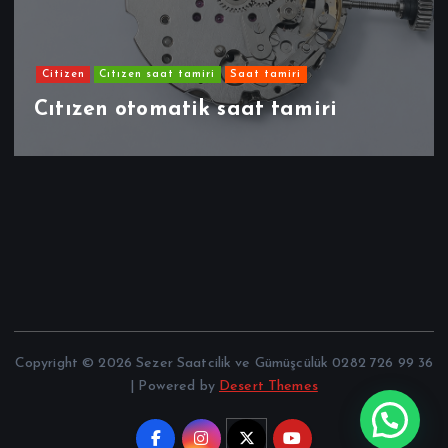
Citizen
Cıtızen saat tamiri
Saat tamiri
Cıtızen otomatik saat tamiri
Copyright © 2026 Sezer Saatcilik ve Gümüşcülük 0282 726 99 36
| Powered by
Desert Themes
Şimdi Müsaitim ,,,