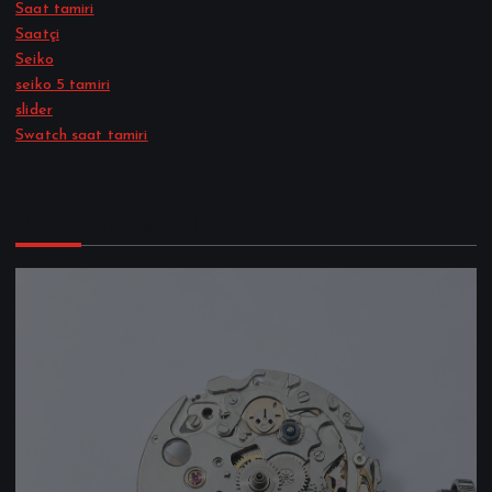
Saat tamiri
Saatçi
Seiko
seiko 5 tamiri
slider
Swatch saat tamiri
Bizi takipte kalın