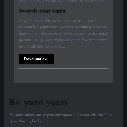
Saat tamiri
,
Swatch saat tamiri
1319 views
Swatch saat tamiri
Swatch tamir olmaz demeyin swatch saat
tamirini biz yapıyoruz . swatch saatinizmi bozuldu
bize yollayın biz yaparız. Swatch saat saatlerinizi
garantili bir şekilde tamir ediyoruz. Swatch saatin
orjinal pilinide takıyoruz.…
Devamını oku
Bir yanıt yazın
E-posta adresiniz yayınlanmayacak.
Gerekli alanlar
*
ile
işaretlenmişlerdir