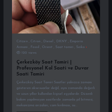
Citizen
,
Citron
,
Diesel
,
DKNY
,
Emporio
Armani
,
Fossil
,
Orient
,
Saat tamiri
,
Seiko
120 views
Çerkezköy Saat Tamiri |
Profesyonel Kol Saati ve Duvar
Saati Tamiri
Çerkezköy Saat Tamiri Saatler yalnızca zamanı
gösteren aksesuarlar değil, aynı zamanda değerli
ve uzun yıllar kullanılan kişisel eşyalardır. Düzenli
bakım yapılmayan saatlerde zamanla pil bitmesi,
mekanizma arızaları, cam kırılması, su…