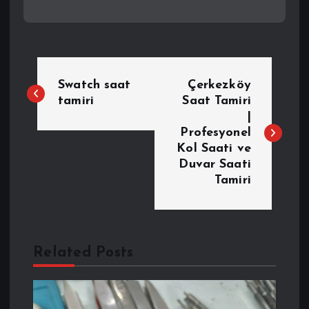
Y
Swatch saat
Çerkezköy
a
tamiri
Saat Tamiri
|
Profesyonel
z
Kol Saati ve
Duvar Saati
ı
Tamiri
g
e
Related Posts
z