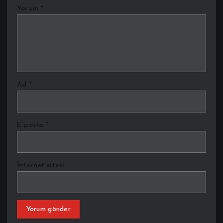
Yorum
*
Ad
*
E-posta
*
İnternet sitesi