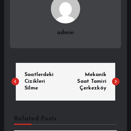
admin
Y
Saatlerdeki
Mekanik
a
Cizikleri
Saat Tamiri
Silme
Çerkezköy
z
ı
Related Posts
g