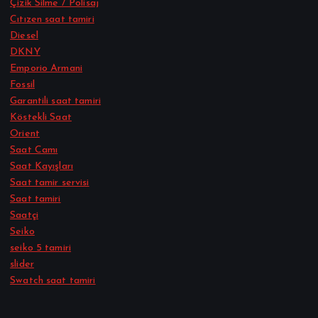
Çizik Silme / Polisaj
Cıtızen saat tamiri
Diesel
DKNY
Emporio Armani
Fossil
Garantili saat tamiri
Köstekli Saat
Orient
Saat Camı
Saat Kayışları
Saat tamir servisi
Saat tamiri
Saatçi
Seiko
seiko 5 tamiri
slider
Swatch saat tamiri