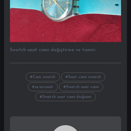
Swatch saat cami değiştirme ve tamiri
Cam swatch
Saat cami swatch
sezersaat
Swatch saat cami
Swatch saat cami değisimi