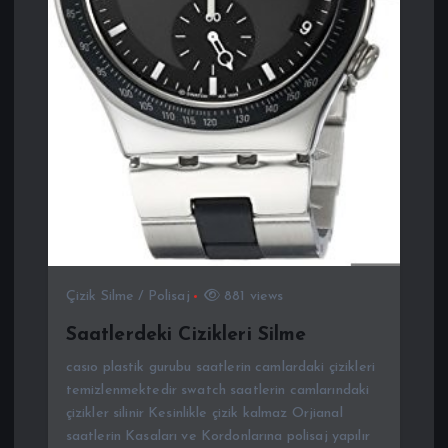
Çizik Silme / Polisaj
881 views
Saatlerdeki Cizikleri Silme
casıo plastik gurubu saatlerin camlardaki çizikleri
temizlenmektedir swatch saatlerin camlarındaki
çizikler silinir Kesinlikle çizik kalmaz Orjianal
saatlerin Kasaları ve Kordonlarına polisaj yapılır