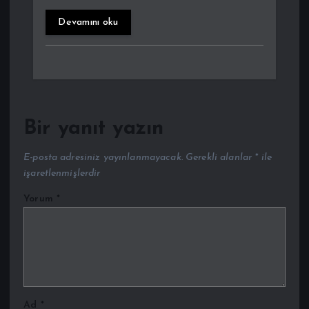
Devamını oku
Bir yanıt yazın
E-posta adresiniz yayınlanmayacak.
Gerekli alanlar
*
ile
işaretlenmişlerdir
Yorum
*
Ad
*