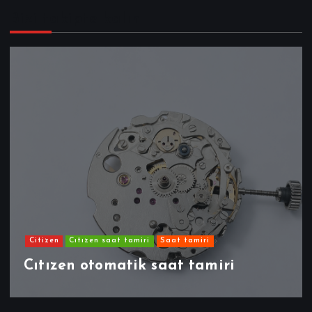
Bizi takipte kalın
Citizen
Cıtızen saat tamiri
Saat tamiri
Cıtızen otomatik saat tamiri