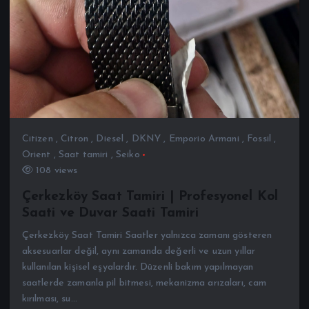
Citizen
,
Citron
,
Diesel
,
DKNY
,
Emporio Armani
,
Fossil
,
Orient
,
Saat tamiri
,
Seiko
108 views
Çerkezköy Saat Tamiri | Profesyonel Kol
Saati ve Duvar Saati Tamiri
Çerkezköy Saat Tamiri Saatler yalnızca zamanı gösteren
aksesuarlar değil, aynı zamanda değerli ve uzun yıllar
kullanılan kişisel eşyalardır. Düzenli bakım yapılmayan
saatlerde zamanla pil bitmesi, mekanizma arızaları, cam
kırılması, su…