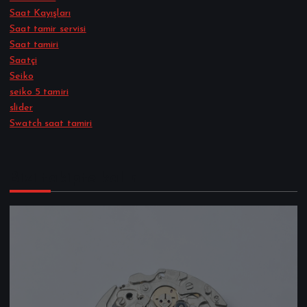
Saat Kayışları
Saat tamir servisi
Saat tamiri
Saatçi
Seiko
seiko 5 tamiri
slider
Swatch saat tamiri
Bizi takipte kalın