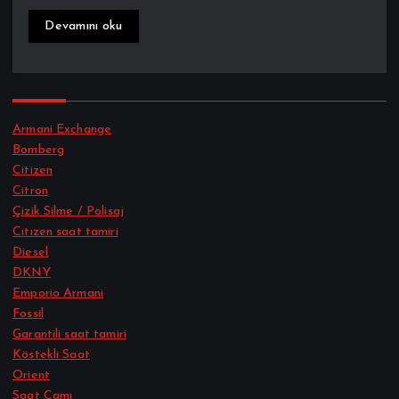
Devamını oku
Kategori
Armani Exchange
Bomberg
Citizen
Citron
Çizik Silme / Polisaj
Cıtızen saat tamiri
Diesel
DKNY
Emporio Armani
Fossil
Garantili saat tamiri
Köstekli Saat
Orient
Saat Camı