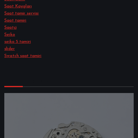
Saat Kayışları
Saat tamir servisi
Saat tamiri
Saatçi
Seiko
seiko 5 tamiri
slider
Swatch saat tamiri
Bizi takipte kalın