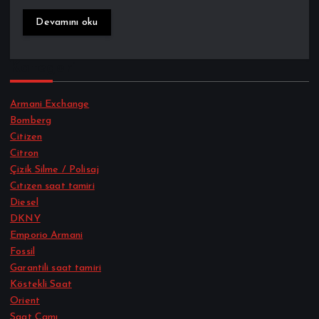
Devamını oku
Kategori
Armani Exchange
Bomberg
Citizen
Citron
Çizik Silme / Polisaj
Cıtızen saat tamiri
Diesel
DKNY
Emporio Armani
Fossil
Garantili saat tamiri
Köstekli Saat
Orient
Saat Camı