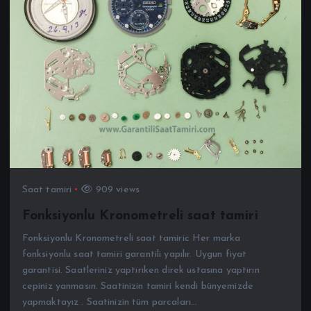
Saat tamiri
909 views
Fonksiyonlu Kronometreli saat tamiri
Fonksiyonlu Kronometreli saat tamiric Her marka
fonksiyonlu saat tamiri garantili yapılır. Uygun fiyat
garantisi. Saatleriniz yaptırıken direk ustasına yaptırın
cepiniz yanmasın. Saatinizin tamiri kendi bünyemizde
yapmaktayız . Saatinizin tüm parcaları…