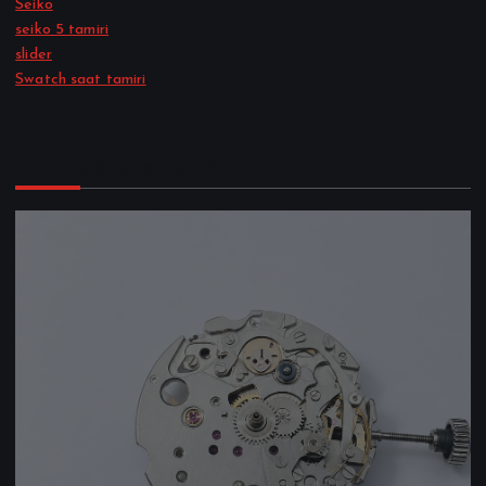
Seiko
seiko 5 tamiri
slider
Swatch saat tamiri
Bizi takipte kalın