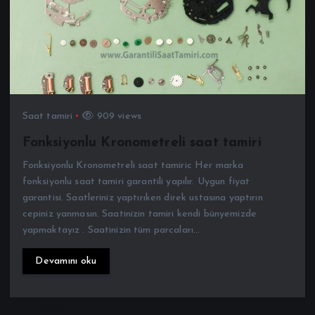
Saat tamiri
909 views
Fonksiyonlu Kronometreli saat tamiri
Fonksiyonlu Kronometreli saat tamiric Her marka
fonksiyonlu saat tamiri garantili yapılır. Uygun fiyat
garantisi. Saatleriniz yaptırıken direk ustasına yaptırın
cepiniz yanmasın. Saatinizin tamiri kendi bünyemizde
yapmaktayız . Saatinizin tüm parcaları…
Devamını oku
Kategori