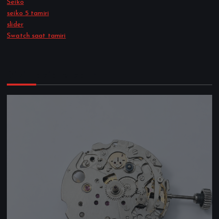
Seiko
seiko 5 tamiri
slider
Swatch saat tamiri
Bizi takipte kalın