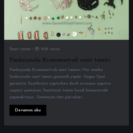
Saat tamiri
909 views
Fonksiyonlu Kronometreli saat tamiri
Fonksiyonlu Kronometreli saat tamiric Her marka
fonksiyonlu saat tamiri garantili yapılır. Uygun fiyat
garantisi. Saatleriniz yaptırıken direk ustasına yaptırın
cepiniz yanmasın. Saatinizin tamiri kendi bünyemizde
yapmaktayız . Saatinizin tüm parcaları…
Devamını oku
Kategori