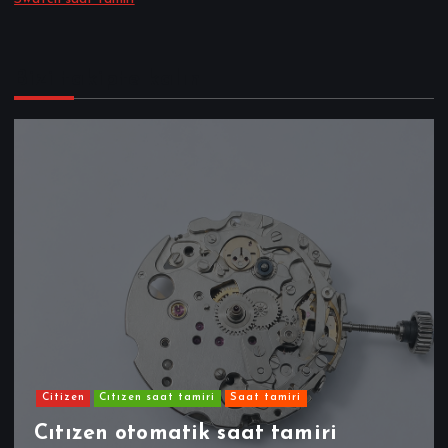
Bizi takipte kalın
Citizen
Cıtızen saat tamiri
Saat tamiri
Cıtızen otomatik saat tamiri