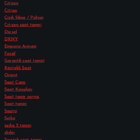
Citizen
Citron
Çizik Silme / Polisaj
Cıtızen saat tamiri
Diesel
DKNY
Emporio Armani
Fossil
Garantili saat tamiri
Köstekli Saat
Orient
Saat Camı
Saat Kayışları
Saat tamir servisi
Saat tamiri
Saatçi
Seiko
seiko 5 tamiri
slider
Swatch saat tamiri