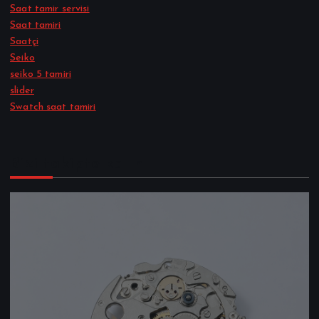
Saat tamir servisi
Saat tamiri
Saatçi
Seiko
seiko 5 tamiri
slider
Swatch saat tamiri
Bizi takipte kalın