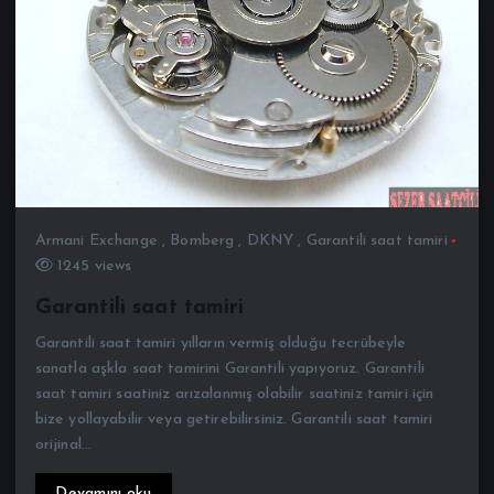
Armani Exchange
,
Bomberg
,
DKNY
,
Garantili saat tamiri
1245 views
Garantili saat tamiri
Garantili saat tamiri yılların vermiş olduğu tecrübeyle
sanatla aşkla saat tamirini Garantili yapıyoruz. Garantili
saat tamiri saatiniz arızalanmış olabilir saatiniz tamiri için
bize yollayabilir veya getirebilirsiniz. Garantili saat tamiri
orijinal…
Devamını oku