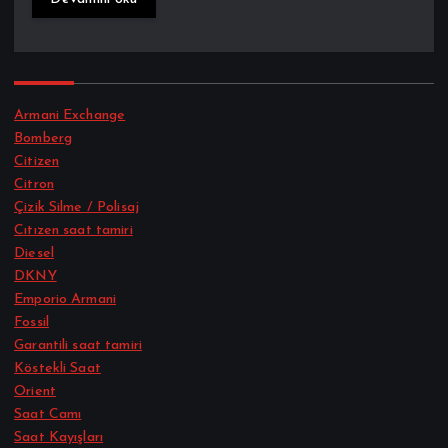
Kategori
Armani Exchange
Bomberg
Citizen
Citron
Çizik Silme / Polisaj
Cıtızen saat tamiri
Diesel
DKNY
Emporio Armani
Fossil
Garantili saat tamiri
Köstekli Saat
Orient
Saat Camı
Saat Kayışları