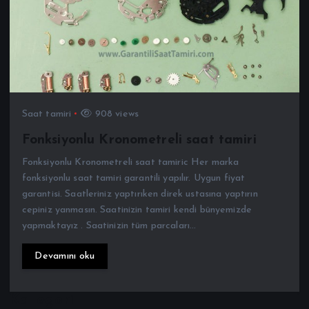
Saat tamiri
908 views
Fonksiyonlu Kronometreli saat tamiri
Fonksiyonlu Kronometreli saat tamiric Her marka
fonksiyonlu saat tamiri garantili yapılır. Uygun fiyat
garantisi. Saatleriniz yaptırıken direk ustasına yaptırın
cepiniz yanmasın. Saatinizin tamiri kendi bünyemizde
yapmaktayız . Saatinizin tüm parcaları…
Devamını oku
Kategori