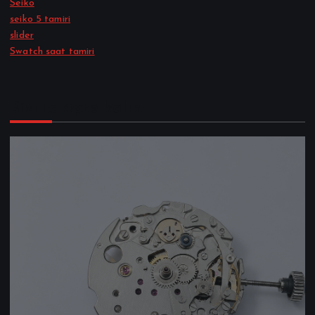
Seiko
seiko 5 tamiri
slider
Swatch saat tamiri
Bizi takipte kalın